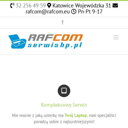
Skip
32 256 49 59
Katowice Wojewódzka 31
to
rafcom@rafcom.eu
Pn-Pt 9-17
content
Facebook
Kompleksowy Serwis
Nie ważne z jaką usterkę ma
Twój Laptop,
nasi specjaliści
poradzą sobie z najturdniejszymi!