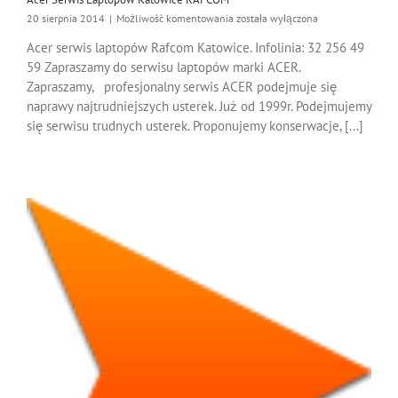
Acer
20 sierpnia 2014
|
Możliwość komentowania
została wyłączona
Serwis
Acer serwis laptopów Rafcom Katowice. Infolinia: 32 256 49
Laptopów
59 Zapraszamy do serwisu laptopów marki ACER.
Katowice
RAFCOM
Zapraszamy, profesjonalny serwis ACER podejmuje się
naprawy najtrudniejszych usterek. Już od 1999r. Podejmujemy
się serwisu trudnych usterek. Proponujemy konserwacje, [...]