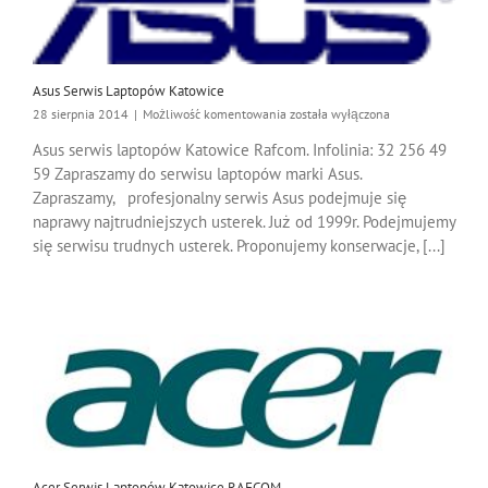
Asus Serwis Laptopów Katowice
Asus
28 sierpnia 2014
|
Możliwość komentowania
została wyłączona
Serwis
Asus serwis laptopów Katowice Rafcom. Infolinia: 32 256 49
Laptopów
59 Zapraszamy do serwisu laptopów marki Asus.
Katowice
Zapraszamy, profesjonalny serwis Asus podejmuje się
naprawy najtrudniejszych usterek. Już od 1999r. Podejmujemy
się serwisu trudnych usterek. Proponujemy konserwacje, [...]
Acer Serwis Laptopów Katowice RAFCOM