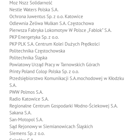
Moz Nszz Solidarność
Nestle Waters Polska S.A.
Ochrona Juwentus Sp. z o.o. Katowice
Odlewnia Żeliwa Wulkan S.A. Częstochowa
Pierwsza Fabryka Lokomotyw W Polsce „Fablok” S.A.
PKP Energetyka Sp. z o.o.
PKP PLK S.A. Centrum Kolei Dużych Prędkości
Politechnika Częstochowska
Politechnika Śląska
Powiatowy Urząd Pracy w Tarnowskich Górach
Printy Poland Colop Polska Sp. z o.o.
Przedsiębiorstwo Komunikacji S.A.mochodowej w Kłodzku
S.A.
PWW Polmos S.A.
Radio Katowice S.A.
Regionalne Centrum Gospodarki Wodno-Ściekowej S.A.
Sakana S.A.
San-Motopol S.A.
Sąd Rejonowy w Siemianowicach Śląskich
Siemens Sp. z o.o.