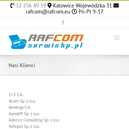
Skip
32 256 49 59
Katowice Wojewódzka 31
to
rafcom@rafcom.eu
Pn-Pt 9-17
content
Facebook
Nasi Klienci
2×3 S.A.
4com Sp. z o.o.
4energy S.A.
Aarsleff Sp. z o.o.
Adecco Consulting Sp. z o.o.
Adixpol Sp. z o.o.