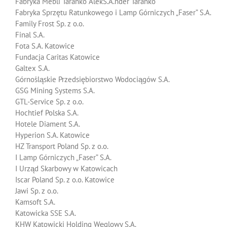
Fabryka Mebli Taranko AlekS.A.nder Taranko
Fabryka Sprzętu Ratunkowego i Lamp Górniczych „Faser” S.A.
Family Frost Sp. z o.o.
Final S.A.
Fota S.A. Katowice
Fundacja Caritas Katowice
Galtex S.A.
Górnośląskie Przedsiębiorstwo Wodociągów S.A.
GSG Mining Systems S.A.
GTL-Service Sp. z o.o.
Hochtief Polska S.A.
Hotele Diament S.A.
Hyperion S.A. Katowice
HZ Transport Poland Sp. z o.o.
I Lamp Górniczych „Faser” S.A.
I Urząd Skarbowy w Katowicach
Iscar Poland Sp. z o.o. Katowice
Jawi Sp. z o.o.
Kamsoft S.A.
Katowicka SSE S.A.
KHW Katowicki Holding Węglowy S.A.