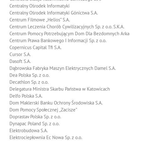
Centralny Ośrodek Informatyki
Centralny Ośrodek Informatyki Gónictwa S.A.
Centrum Filmowe „Helios” S.A.
Centrum Leczenia Chorób Cywilizacyjnych Sp. z o.o. S.K.A.
Centrum Pomocy Potrzebującym Dom Dla Bezdomnych Arka
Centrum Prawa Bankowego I Informacji Sp. z o.o.
Copernicus Capital Tfi S.A.
Cursor S.A.
Dasoft S.A.
Dąbrowska Fabryka Maszyn Elektrycznych Damel S.A.
Dea Polska Sp. z o.o.
Decathlon Sp. z o.o.
Delegatura Ministra Skarbu Państwa w Katowicach
Delfo Polska S.A.
Dom Maklerski Banku Ochrony Środowiska S.A.
Dom Pomocy Społecznej „Zacisze”
Doprastav Polska Sp. z o.o.
Dynapac Poland Sp. z o.o.
Elektrobudowa S.A.
Elektrociepłownia Ec Nowa Sp. z o.o.