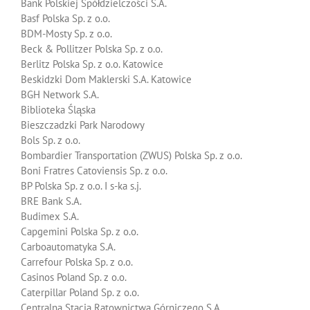
Bank Polskiej Spółdzielczości S.A.
Basf Polska Sp. z o.o.
BDM-Mosty Sp. z o.o.
Beck & Pollitzer Polska Sp. z o.o.
Berlitz Polska Sp. z o.o. Katowice
Beskidzki Dom Maklerski S.A. Katowice
BGH Network S.A.
Biblioteka Śląska
Bieszczadzki Park Narodowy
Bols Sp. z o.o.
Bombardier Transportation (ZWUS) Polska Sp. z o.o.
Boni Fratres Catoviensis Sp. z o.o.
BP Polska Sp. z o.o. I s-ka s.j.
BRE Bank S.A.
Budimex S.A.
Capgemini Polska Sp. z o.o.
Carboautomatyka S.A.
Carrefour Polska Sp. z o.o.
Casinos Poland Sp. z o.o.
Caterpillar Poland Sp. z o.o.
Centralna Stacja Ratownictwa Górniczego S.A.