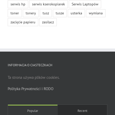
serwis hp
serwis kserokopiarek
Serwis Laptopów
toner
tonery
tusz
tusze
usterka
wymiana
zacięcie papieru
zasilacz
INFORMACJA O CIASTECZKACH
Ta strona używa plików cookies.
Polityka Prywatności i RODO
Popular
Recent