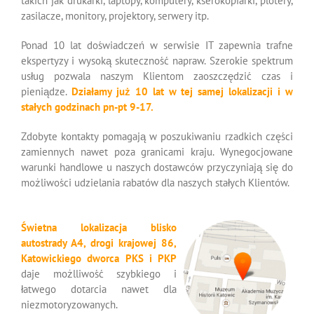
takich jak drukarki, laptopy, komputery, kserokopiarki, plotery,
zasilacze, monitory, projektory, serwery itp.
Ponad 10 lat doświadczeń w serwisie IT zapewnia trafne
ekspertyzy i wysoką skuteczność napraw. Szerokie spektrum
usług pozwala naszym Klientom zaoszczędzić czas i
pieniądze.
Działamy już 10 lat w tej samej lokalizacji i w
stałych godzinach pn-pt 9-17.
Zdobyte kontakty pomagają w poszukiwaniu rzadkich części
zamiennych nawet poza granicami kraju. Wynegocjowane
warunki handlowe u naszych dostawców przyczyniają się do
możliwości udzielania rabatów dla naszych stałych Klientów.
Świetna lokalizacja blisko
autostrady A4, drogi krajowej 86,
Katowickiego dworca PKS i PKP
daje możlliwość szybkiego i
łatwego dotarcia nawet dla
niezmotoryzowanych.