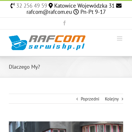
Skip
32 256 49 59
Katowice Wojewódzka 31
to
rafcom@rafcom.eu
Pn-Pt 9-17
content
Facebook
Dlaczego My?
Poprzedni
Kolejny