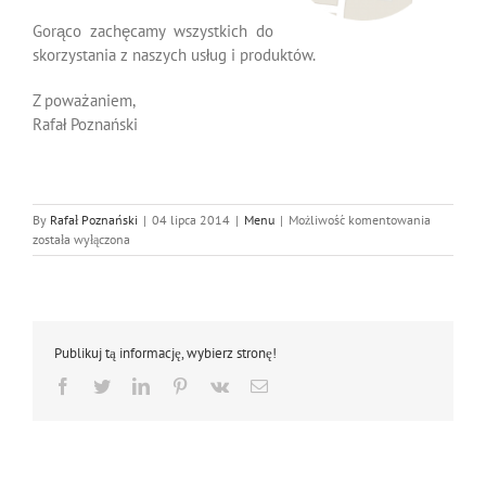
Gorąco zachęcamy wszystkich do
skorzystania z naszych usług i produktów.
Z poważaniem,
Rafał Poznański
Dlaczego
By
Rafał Poznański
|
04 lipca 2014
|
Menu
|
Możliwość komentowania
My?
została wyłączona
Publikuj tą informację, wybierz stronę!
Facebook
Twitter
LinkedIn
Pinterest
Vk
Email