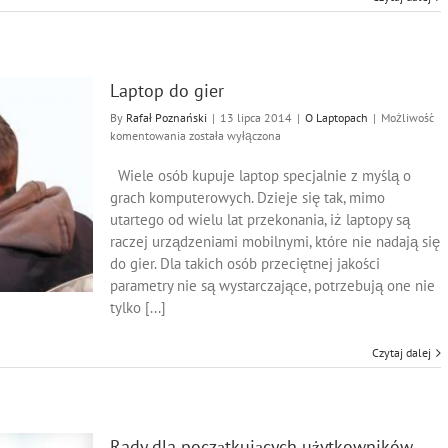
Laptop do gier
By
Rafał Poznański
|
13 lipca 2014
|
O Laptopach
|
Możliwość
Laptop
komentowania
została wyłączona
do
gier
Wiele osób kupuje laptop specjalnie z myślą o
grach komputerowych. Dzieje się tak, mimo
utartego od wielu lat przekonania, iż laptopy są
raczej urządzeniami mobilnymi, które nie nadają się
do gier. Dla takich osób przeciętnej jakości
parametry nie są wystarczające, potrzebują one nie
tylko [...]
Czytaj dalej
Rady dla początkujących użytkowników