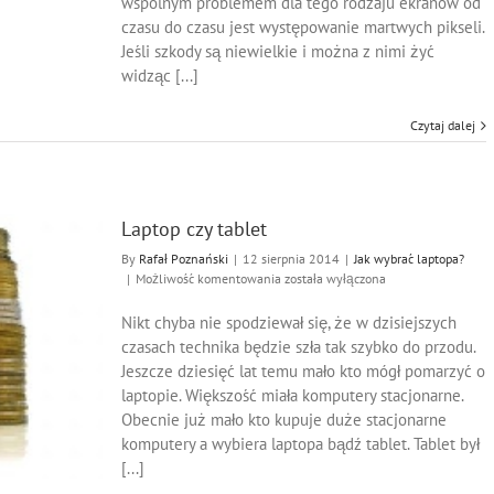
wspólnym problemem dla tego rodzaju ekranów od
czasu do czasu jest występowanie martwych pikseli.
Jeśli szkody są niewielkie i można z nimi żyć
widząc [...]
Czytaj dalej
Laptop czy tablet
By
Rafał Poznański
|
12 sierpnia 2014
|
Jak wybrać laptopa?
Laptop
|
Możliwość komentowania
została wyłączona
czy
tablet
Nikt chyba nie spodziewał się, że w dzisiejszych
czasach technika będzie szła tak szybko do przodu.
Jeszcze dziesięć lat temu mało kto mógł pomarzyć o
laptopie. Większość miała komputery stacjonarne.
Obecnie już mało kto kupuje duże stacjonarne
komputery a wybiera laptopa bądź tablet. Tablet był
[...]