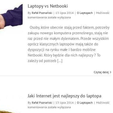
Laptopy vs Netbooki
By
Rafał Poznański
|
13 lipca 2014
|
O Laptopach
|
Możliwość
Laptopy
komentowania
została wyłączona
vs
Netbooki
Osoby, które obecnie stają przed faktem, potrzeby
zakupu nowego komputera przenośnego, stają nie
raz przed nie małym dylematem. Przede wszystkim
oprócz klasycznych laptopów mają także do
dyspozycji na rynku małe i bardzo mobilne
Netbooki. Który będzie dla nich najlepszy ? To
zależy od potrzeb [...]
Czytaj dalej
Jaki Internet jest najlepszy do laptopa
By
Rafał Poznański
|
13 lipca 2014
|
O Laptopach
|
Możliwość
Jaki
komentowania
została wyłączona
Internet