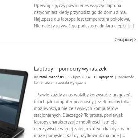
użytkowania
Upewnij się, czy powinieneś włączyć laptopa
laptopa?
natychmiast kiedy przynosisz go do domu zimą.
Najlepsza dla laptopa jest temperatura pokojowa.
Nie należy używać go podczas nadmiaru ciepła. [...]
Czytaj dalej
Laptopy – pomocny wynalazek
By
Rafał Poznański
|
13 lipca 2014
|
O Laptopach
|
Możliwość
Laptopy
komentowania
została wyłączona
–
pomocny
Prawie każdy z nas wolałby korzystać z urządzeń,
wynalazek
takich jak komputer przenośny, jeżeli miałby taką
możliwości, a nie ze zwykłych komputerów
stacjonarnych. Dlaczego? To proste, ponieważ
laptopy charakteryzuje mobilności. Istnieje
rzeczywiście więcej zalet, o których każdy z nam
może pomyśleć. Każdy użytkownik ma inne [...]