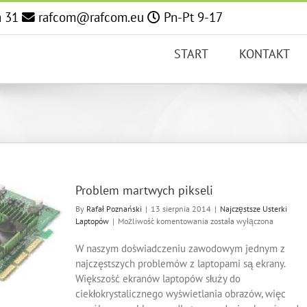
a 31
rafcom@rafcom.eu
Pn-Pt 9-17
START
KONTAKT
Problem martwych pikseli
By
Rafał Poznański
|
13 sierpnia 2014
|
Najczęstsze Usterki
Problem
Laptopów
|
Możliwość komentowania
została wyłączona
martwych
pikseli
W naszym doświadczeniu zawodowym jednym z
najczęstszych problemów z laptopami są ekrany.
Większość ekranów laptopów służy do
ciekłokrystalicznego wyświetlania obrazów, więc