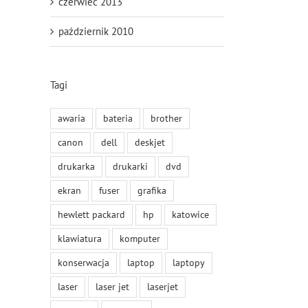
czerwiec 2013
październik 2010
Tagi
awaria
bateria
brother
canon
dell
deskjet
drukarka
drukarki
dvd
ekran
fuser
grafika
hewlett packard
hp
katowice
klawiatura
komputer
konserwacja
laptop
laptopy
laser
laser jet
laserjet