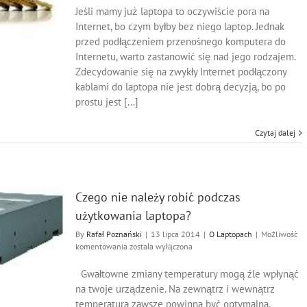
jest
Jeśli mamy już laptopa to oczywiście pora na
najlepszy
Internet, bo czym byłby bez niego laptop. Jednak
do
przed podłączeniem przenośnego komputera do
laptopa
Internetu, warto zastanowić się nad jego rodzajem.
Zdecydowanie się na zwykły Internet podłączony
kablami do laptopa nie jest dobrą decyzją, bo po
prostu jest [...]
Czytaj dalej
Czego nie należy robić podczas
użytkowania laptopa?
By
Rafał Poznański
|
13 lipca 2014
|
O Laptopach
|
Możliwość
Czego
komentowania
została wyłączona
nie
należy
Gwałtowne zmiany temperatury mogą źle wpłynąć
robić
na twoje urządzenie. Na zewnątrz i wewnątrz
podczas
temperatura zawsze powinna być optymalna.