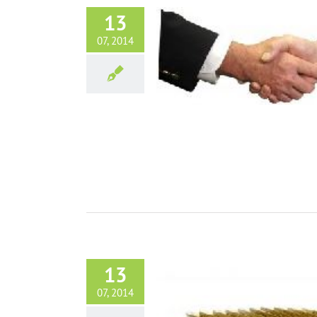
13
07, 2014
Laptopy vs Netbooki
O Laptopach
13
07, 2014