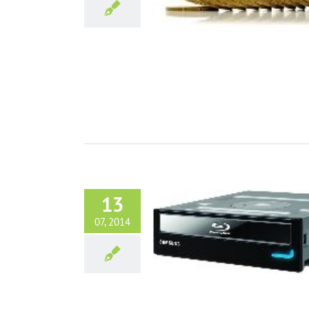
ternet jest najlepszy do laptopa
O Laptopach
13
07, 2014
należy robić podczas użytkowania
laptopa?
O Laptopach