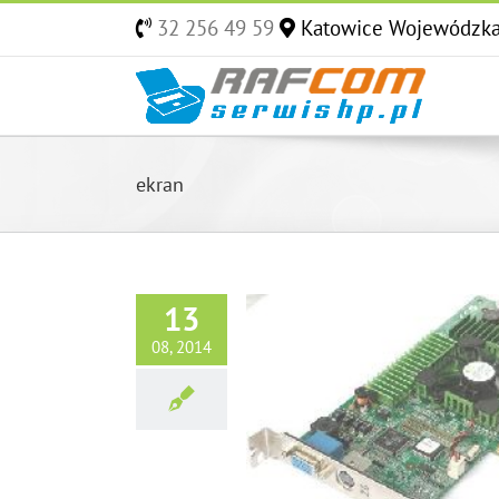
Skip
32 256 49 59
Katowice Wojewódzk
to
content
ekran
13
08, 2014
roblem martwych pikseli
jczęstsze Usterki Laptopów