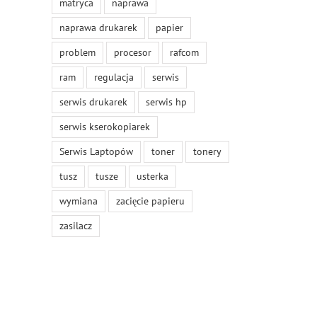
matryca
naprawa
naprawa drukarek
papier
problem
procesor
rafcom
ram
regulacja
serwis
serwis drukarek
serwis hp
serwis kserokopiarek
Serwis Laptopów
toner
tonery
tusz
tusze
usterka
wymiana
zacięcie papieru
zasilacz