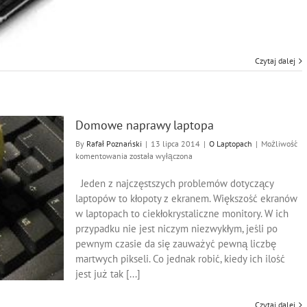
Czytaj dalej
Domowe naprawy laptopa
By
Rafał Poznański
|
13 lipca 2014
|
O Laptopach
|
Możliwość
Domowe
komentowania
została wyłączona
naprawy
laptopa
Jeden z najczęstszych problemów dotyczący
laptopów to kłopoty z ekranem. Większość ekranów
w laptopach to ciekłokrystaliczne monitory. W ich
przypadku nie jest niczym niezwykłym, jeśli po
pewnym czasie da się zauważyć pewną liczbę
martwych pikseli. Co jednak robić, kiedy ich ilość
jest już tak [...]
Czytaj dalej