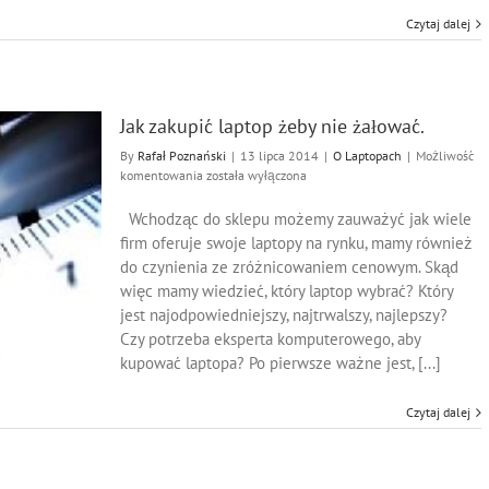
Czytaj dalej
Jak zakupić laptop żeby nie żałować.
By
Rafał Poznański
|
13 lipca 2014
|
O Laptopach
|
Możliwość
Jak
komentowania
została wyłączona
zakupić
laptop
Wchodząc do sklepu możemy zauważyć jak wiele
żeby
firm oferuje swoje laptopy na rynku, mamy również
nie
do czynienia ze zróżnicowaniem cenowym. Skąd
żałować.
więc mamy wiedzieć, który laptop wybrać? Który
jest najodpowiedniejszy, najtrwalszy, najlepszy?
Czy potrzeba eksperta komputerowego, aby
kupować laptopa? Po pierwsze ważne jest, [...]
Czytaj dalej