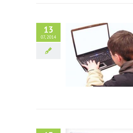
13
07, 2014
Laptop do gier
O Laptopach