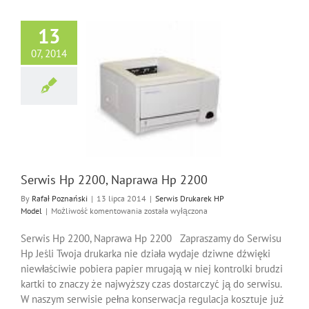
13
07, 2014
Hp 2200, Naprawa
Hp 2200
Drukarek HP Model
Serwis Hp 2200, Naprawa Hp 2200
By
Rafał Poznański
|
13 lipca 2014
|
Serwis Drukarek HP
Serwis
Model
|
Możliwość komentowania
została wyłączona
Hp
2200,
Serwis Hp 2200, Naprawa Hp 2200 Zapraszamy do Serwisu
Naprawa
Hp Jeśli Twoja drukarka nie działa wydaje dziwne dźwięki
Hp
niewłaściwie pobiera papier mrugają w niej kontrolki brudzi
2200
kartki to znaczy że najwyższy czas dostarczyć ją do serwisu.
W naszym serwisie pełna konserwacja regulacja kosztuje już