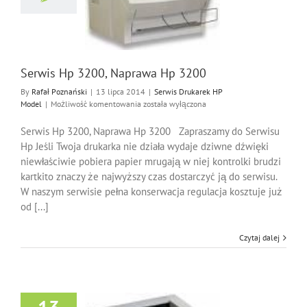
Hp 3200
Drukarek HP Model
Serwis Hp 3200, Naprawa Hp 3200
By
Rafał Poznański
|
13 lipca 2014
|
Serwis Drukarek HP
Serwis
Model
|
Możliwość komentowania
została wyłączona
Hp
3200,
Serwis Hp 3200, Naprawa Hp 3200 Zapraszamy do Serwisu
Naprawa
Hp Jeśli Twoja drukarka nie działa wydaje dziwne dźwięki
Hp
niewłaściwie pobiera papier mrugają w niej kontrolki brudzi
3200
kartkito znaczy że najwyższy czas dostarczyć ją do serwisu.
W naszym serwisie pełna konserwacja regulacja kosztuje już
od [...]
Czytaj dalej