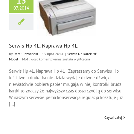
13
07, 2014
Hp 4L, Naprawa Hp
4L
Drukarek HP Model
Serwis Hp 4L, Naprawa Hp 4L
By
Rafał Poznański
|
13 lipca 2014
|
Serwis Drukarek HP
Serwis
Model
|
Możliwość komentowania
została wyłączona
Hp
4L,
Serwis Hp 4L, Naprawa Hp 4L Zapraszamy do Serwisu Hp
Naprawa
Jeśli Twoja drukarka nie działa wydaje dziwne dźwięki
Hp
niewłaściwie pobiera papier mrugają w niej kontrolki brudzi
4L
kartki to znaczy że najwyższy czas dostarczyć ją do serwisu.
W naszym serwisie pełna konserwacja regulacja kosztuje już
[...]
Czytaj dalej