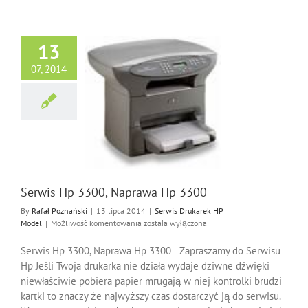
13
07, 2014
Hp 3300, Naprawa
Hp 3300
Drukarek HP Model
Serwis Hp 3300, Naprawa Hp 3300
By
Rafał Poznański
|
13 lipca 2014
|
Serwis Drukarek HP
Serwis
Model
|
Możliwość komentowania
została wyłączona
Hp
3300,
Serwis Hp 3300, Naprawa Hp 3300 Zapraszamy do Serwisu
Naprawa
Hp Jeśli Twoja drukarka nie działa wydaje dziwne dźwięki
Hp
niewłaściwie pobiera papier mrugają w niej kontrolki brudzi
3300
kartki to znaczy że najwyższy czas dostarczyć ją do serwisu.