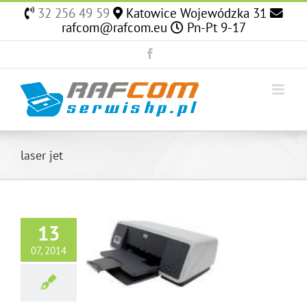
Skip
32 256 49 59
Katowice Wojewódzka 31
to
rafcom@rafcom.eu
Pn-Pt 9-17
content
Facebook
laser jet
13
07, 2014
Hp 1200, Naprawa
Hp 1200
Drukarek HP Model