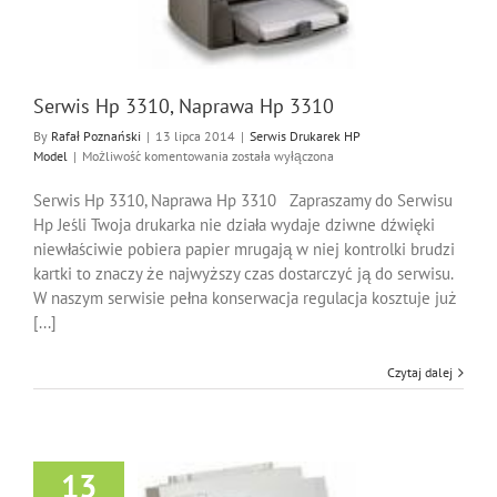
Drukarek HP Model
Serwis Hp 3310, Naprawa Hp 3310
By
Rafał Poznański
|
13 lipca 2014
|
Serwis Drukarek HP
Serwis
Model
|
Możliwość komentowania
została wyłączona
Hp
3310,
Serwis Hp 3310, Naprawa Hp 3310 Zapraszamy do Serwisu
Naprawa
Hp Jeśli Twoja drukarka nie działa wydaje dziwne dźwięki
Hp
niewłaściwie pobiera papier mrugają w niej kontrolki brudzi
3310
kartki to znaczy że najwyższy czas dostarczyć ją do serwisu.
W naszym serwisie pełna konserwacja regulacja kosztuje już
[...]
Czytaj dalej
13