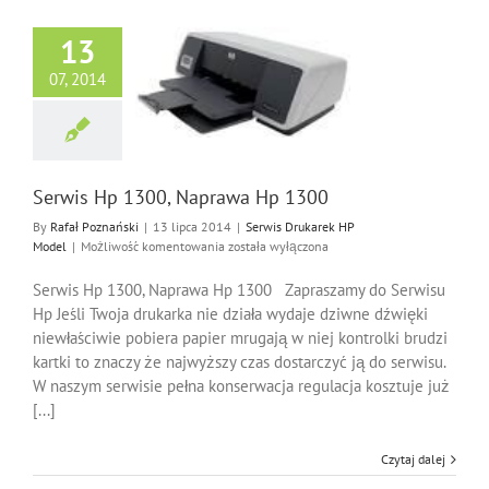
13
07, 2014
Hp 1300, Naprawa
Hp 1300
Drukarek HP Model
Serwis Hp 1300, Naprawa Hp 1300
By
Rafał Poznański
|
13 lipca 2014
|
Serwis Drukarek HP
Serwis
Model
|
Możliwość komentowania
została wyłączona
Hp
1300,
Serwis Hp 1300, Naprawa Hp 1300 Zapraszamy do Serwisu
Naprawa
Hp Jeśli Twoja drukarka nie działa wydaje dziwne dźwięki
Hp
niewłaściwie pobiera papier mrugają w niej kontrolki brudzi
1300
kartki to znaczy że najwyższy czas dostarczyć ją do serwisu.
W naszym serwisie pełna konserwacja regulacja kosztuje już
[...]
Czytaj dalej