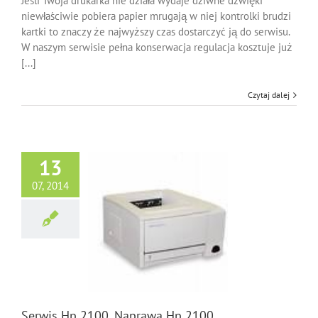
Jeśli Twoja drukarka nie działa wydaje dziwne dźwięki
Hp
niewłaściwie pobiera papier mrugają w niej kontrolki brudzi
5L
kartki to znaczy że najwyższy czas dostarczyć ją do serwisu.
W naszym serwisie pełna konserwacja regulacja kosztuje już
[...]
Czytaj dalej
13
07, 2014
Hp 2100, Naprawa
Hp 2100
Drukarek HP Model
Serwis Hp 2100, Naprawa Hp 2100