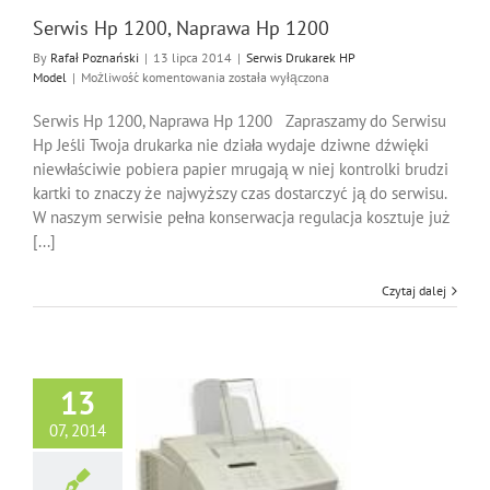
Serwis Hp 1200, Naprawa Hp 1200
By
Rafał Poznański
|
13 lipca 2014
|
Serwis Drukarek HP
Serwis
Model
|
Możliwość komentowania
została wyłączona
Hp
1200,
Serwis Hp 1200, Naprawa Hp 1200 Zapraszamy do Serwisu
Naprawa
Hp Jeśli Twoja drukarka nie działa wydaje dziwne dźwięki
Hp
niewłaściwie pobiera papier mrugają w niej kontrolki brudzi
1200
kartki to znaczy że najwyższy czas dostarczyć ją do serwisu.
W naszym serwisie pełna konserwacja regulacja kosztuje już
[...]
Czytaj dalej
13
07, 2014
Hp 3200, Naprawa