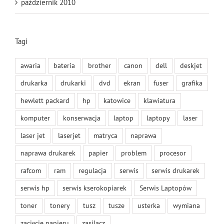
październik 2010
Tagi
awaria
bateria
brother
canon
dell
deskjet
drukarka
drukarki
dvd
ekran
fuser
grafika
hewlett packard
hp
katowice
klawiatura
komputer
konserwacja
laptop
laptopy
laser
laser jet
laserjet
matryca
naprawa
naprawa drukarek
papier
problem
procesor
rafcom
ram
regulacja
serwis
serwis drukarek
serwis hp
serwis kserokopiarek
Serwis Laptopów
toner
tonery
tusz
tusze
usterka
wymiana
zacięcie papieru
zasilacz