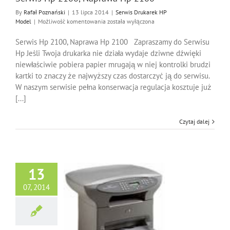
By
Rafał Poznański
|
13 lipca 2014
|
Serwis Drukarek HP
Serwis
Model
|
Możliwość komentowania
została wyłączona
Hp
2100,
Serwis Hp 2100, Naprawa Hp 2100 Zapraszamy do Serwisu
Naprawa
Hp Jeśli Twoja drukarka nie działa wydaje dziwne dźwięki
Hp
niewłaściwie pobiera papier mrugają w niej kontrolki brudzi
2100
kartki to znaczy że najwyższy czas dostarczyć ją do serwisu.
W naszym serwisie pełna konserwacja regulacja kosztuje już
[...]
Czytaj dalej
13
07, 2014
Hp 3310, Naprawa
Hp 3310