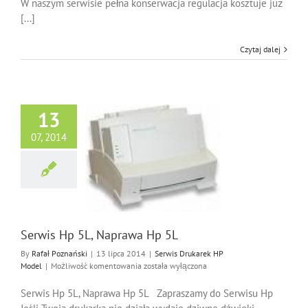
W naszym serwisie pełna konserwacja regulacja kosztuje już
[...]
Czytaj dalej
13
07, 2014
Hp 5L, Naprawa Hp
5L
Drukarek HP Model
Serwis Hp 5L, Naprawa Hp 5L
By
Rafał Poznański
|
13 lipca 2014
|
Serwis Drukarek HP
Serwis
Model
|
Możliwość komentowania
została wyłączona
Hp
5L,
Serwis Hp 5L, Naprawa Hp 5L Zapraszamy do Serwisu Hp
Naprawa