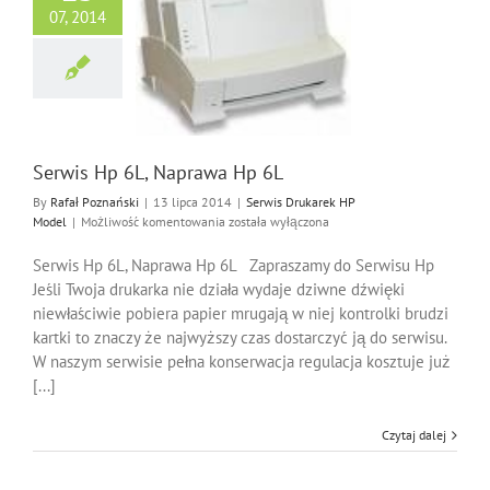
07, 2014
Hp 6L, Naprawa Hp
6L
Drukarek HP Model
Serwis Hp 6L, Naprawa Hp 6L
By
Rafał Poznański
|
13 lipca 2014
|
Serwis Drukarek HP
Serwis
Model
|
Możliwość komentowania
została wyłączona
Hp
6L,
Serwis Hp 6L, Naprawa Hp 6L Zapraszamy do Serwisu Hp
Naprawa
Jeśli Twoja drukarka nie działa wydaje dziwne dźwięki
Hp
niewłaściwie pobiera papier mrugają w niej kontrolki brudzi
6L
kartki to znaczy że najwyższy czas dostarczyć ją do serwisu.
W naszym serwisie pełna konserwacja regulacja kosztuje już
[...]
Czytaj dalej