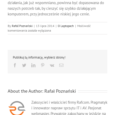
działania, jak już wspomniano, powinna być dopasowana do
naszych potrzeb tak, by cieszyć się szybko działającym
komputerem, przy jednocześnie niskiej jego cenie.
By
Rafał Poznański
|
13 lipca 2014
|
O Laptopach
|
Możliwość
Jak
komentowania
została wyłączona
wybrać
i
kupić
laptopa?
Publikuj tą informację, wybierz stronę!
Facebook
Twitter
LinkedIn
Pinterest
Vk
Email
About the Author:
Rafał Poznański
Założyciel i właściciel firmy Rafcom. Pragmatyk
i innowator napraw sprzętu IT i AV. Pasjonat
webmaster. Prywatnie zakochany w jeździe na