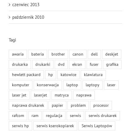
czerwiec 2013
październik 2010
Tagi
awaria
bateria
brother
canon
dell
deskjet
drukarka
drukarki
dvd
ekran
fuser
grafika
hewlett packard
hp
katowice
klawiatura
komputer
konserwacja
laptop
laptopy
laser
laser jet
laserjet
matryca
naprawa
naprawa drukarek
papier
problem
procesor
rafcom
ram
regulacja
serwis
serwis drukarek
serwis hp
serwis kserokopiarek
Serwis Laptopów