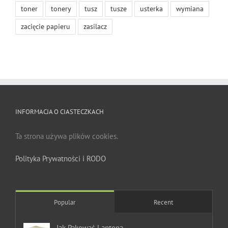
toner
tonery
tusz
tusze
usterka
wymiana
zacięcie papieru
zasilacz
INFORMACJA O CIASTECZKACH
Ta strona używa plików cookies.
Polityka Prywatności i RODO
Popular
Recent
Jak Pakować Laptopa