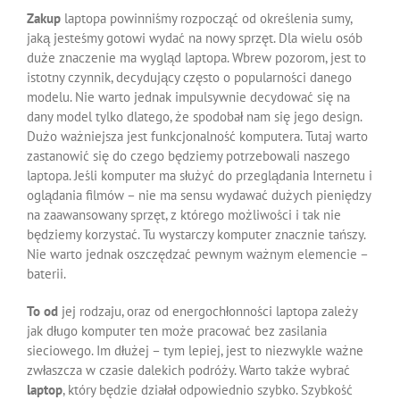
Zakup
laptopa powinniśmy rozpocząć od określenia sumy,
jaką jesteśmy gotowi wydać na nowy sprzęt. Dla wielu osób
duże znaczenie ma wygląd laptopa. Wbrew pozorom, jest to
istotny czynnik, decydujący często o popularności danego
modelu. Nie warto jednak impulsywnie decydować się na
dany model tylko dlatego, że spodobał nam się jego design.
Dużo ważniejsza jest funkcjonalność komputera. Tutaj warto
zastanowić się do czego będziemy potrzebowali naszego
laptopa. Jeśli komputer ma służyć do przeglądania Internetu i
oglądania filmów – nie ma sensu wydawać dużych pieniędzy
na zaawansowany sprzęt, z którego możliwości i tak nie
będziemy korzystać. Tu wystarczy komputer znacznie tańszy.
Nie warto jednak oszczędzać pewnym ważnym elemencie –
baterii.
To od
jej rodzaju, oraz od energochłonności laptopa zależy
jak długo komputer ten może pracować bez zasilania
sieciowego. Im dłużej – tym lepiej, jest to niezwykle ważne
zwłaszcza w czasie dalekich podróży. Warto także wybrać
laptop
, który będzie działał odpowiednio szybko. Szybkość