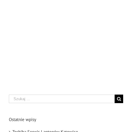
Szukaj
Ostatnie wpisy
Toshiba Serwis Laptopów Katowice