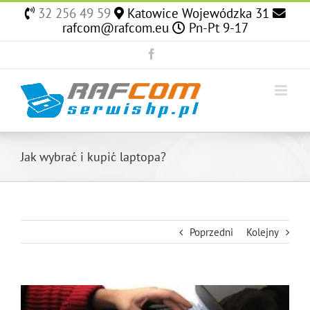
Skip
32 256 49 59
Katowice Wojewódzka 31
to
rafcom@rafcom.eu
Pn-Pt 9-17
content
Facebook
Jak wybrać i kupić laptopa?
Poprzedni
Kolejny