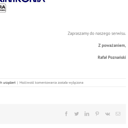
Zapraszamy do naszego serwisu.
Z poważaniem,
Rafał Poznański
Naprawa
ch urządzeń
|
Możliwość komentowania
została wyłączona
Drukarek
Facebook
Twitter
LinkedIn
Pinterest
Vk
Ema