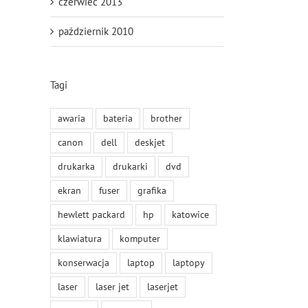
czerwiec 2013
październik 2010
Tagi
awaria
bateria
brother
canon
dell
deskjet
drukarka
drukarki
dvd
ekran
fuser
grafika
hewlett packard
hp
katowice
klawiatura
komputer
konserwacja
laptop
laptopy
laser
laser jet
laserjet