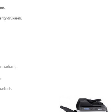
ne.
nty drukarek.
rukarkach,
,
arkach.