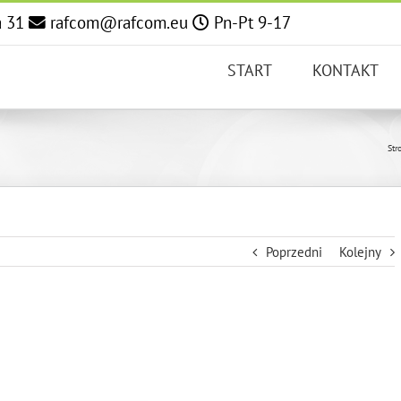
a 31
rafcom@rafcom.eu
Pn-Pt 9-17
START
KONTAKT
Str
Poprzedni
Kolejny