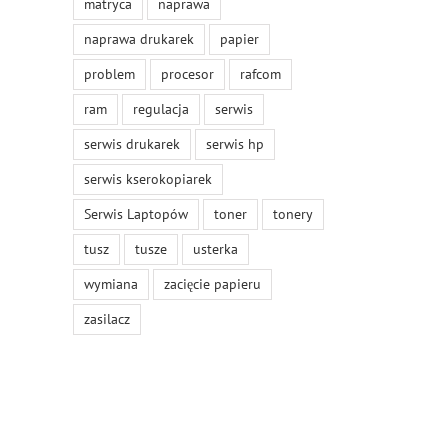
matryca
naprawa
naprawa drukarek
papier
problem
procesor
rafcom
ram
regulacja
serwis
serwis drukarek
serwis hp
serwis kserokopiarek
Serwis Laptopów
toner
tonery
tusz
tusze
usterka
wymiana
zacięcie papieru
zasilacz