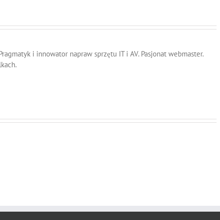
 Pragmatyk i innowator napraw sprzętu IT i AV. Pasjonat webmaster.
lkach.