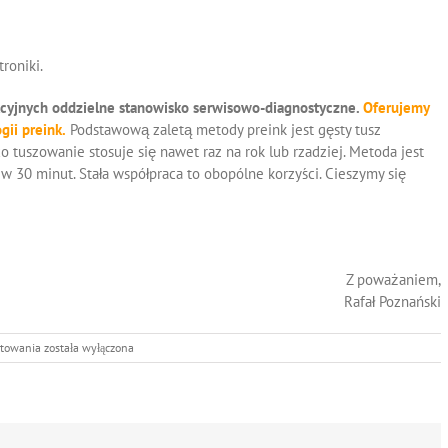
roniki.
kcyjnych oddzielne stanowisko serwisowo-diagnostyczne.
Oferujemy
ii preink.
Podstawową zaletą metody preink jest gęsty tusz
o tuszowanie stosuje się nawet raz na rok lub rzadziej. Metoda jest
w 30 minut. Stała współpraca to obopólne korzyści. Cieszymy się
Z poważaniem,
Rafał Poznański
Oferta
ntowania
została wyłączona