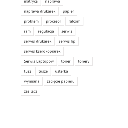
matryca
naprawa
naprawa drukarek
papier
problem
procesor
rafcom
ram
regulacja
serwis
serwis drukarek
serwis hp
serwis kserokopiarek
Serwis Laptopów
toner
tonery
tusz
tusze
usterka
wymiana
zacięcie papieru
zasilacz