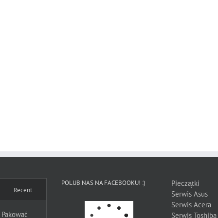
POLUB NAS NA FACEBOOKU! :)
Pieczątki
Recent
Serwis Asus
Serwis Acera
k Pakować
Serwis Toshiba