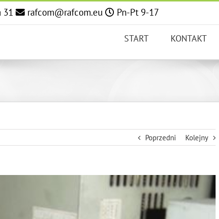
a 31
rafcom@rafcom.eu
Pn-Pt 9-17
START
KONTAKT
Poprzedni
Kolejny