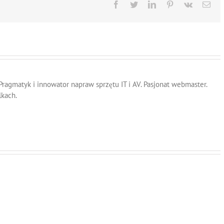
Facebook
Twitter
LinkedIn
Pinterest
Vk
Ema
 Pragmatyk i innowator napraw sprzętu IT i AV. Pasjonat webmaster.
lkach.