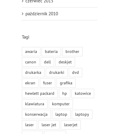
czerwiec 2013
październik 2010
Tagi
awaria
bateria
brother
canon
dell
deskjet
drukarka
drukarki
dvd
ekran
fuser
grafika
hewlett packard
hp
katowice
klawiatura
komputer
konserwacja
laptop
laptopy
laser
laser jet
laserjet