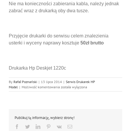
Nie ma konieczności zabierania kabla, należy jednak
zabrać wraz z drukarką oby dwa tusze.
Przyjęcie drukarki do serwisu celem znalezienia
usterki i wyceny naprawy kosztuje
50zł brutto
Drukarka Hp Deskjet 1220c
By
Rafał Poznański
|
13 lipca 2014
|
Serwis Drukarek HP
Serwis
Model
|
Możliwość komentowania
została wyłączona
Hp
1220c,
Naprawa
Hp
1220c
Publikuj tą informację, wybierz stronę!
Facebook
Twitter
LinkedIn
Pinterest
Vk
Email