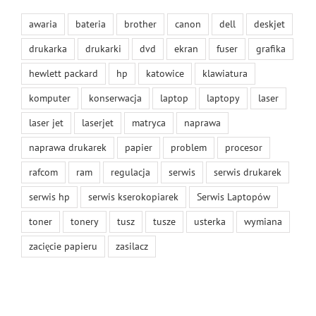
awaria
bateria
brother
canon
dell
deskjet
drukarka
drukarki
dvd
ekran
fuser
grafika
hewlett packard
hp
katowice
klawiatura
komputer
konserwacja
laptop
laptopy
laser
laser jet
laserjet
matryca
naprawa
naprawa drukarek
papier
problem
procesor
rafcom
ram
regulacja
serwis
serwis drukarek
serwis hp
serwis kserokopiarek
Serwis Laptopów
toner
tonery
tusz
tusze
usterka
wymiana
zacięcie papieru
zasilacz