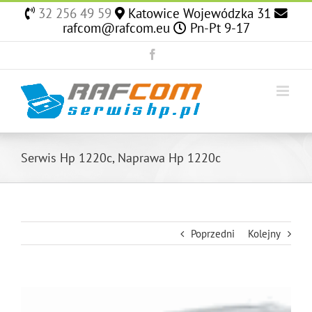
Skip
32 256 49 59
Katowice Wojewódzka 31
to
rafcom@rafcom.eu
Pn-Pt 9-17
content
Facebook
Serwis Hp 1220c, Naprawa Hp 1220c
Poprzedni
Kolejny