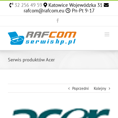
Skip
32 256 49 59
Katowice Wojewódzka 31
to
rafcom@rafcom.eu
Pn-Pt 9-17
content
Facebook
Serwis produktów Acer
Poprzedni
Kolejny