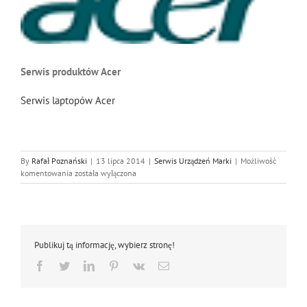
Serwis produktów Acer
Serwis laptopów Acer
By
Rafał Poznański
|
13 lipca 2014
|
Serwis Urządzeń Marki
|
Możliwość
Serwis
komentowania
została wyłączona
produktów
Acer
Publikuj tą informację, wybierz stronę!
Facebook
Twitter
LinkedIn
Pinterest
Vk
Email