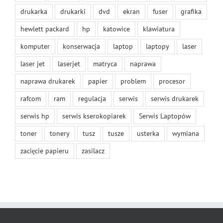
drukarka
drukarki
dvd
ekran
fuser
grafika
hewlett packard
hp
katowice
klawiatura
komputer
konserwacja
laptop
laptopy
laser
laser jet
laserjet
matryca
naprawa
naprawa drukarek
papier
problem
procesor
rafcom
ram
regulacja
serwis
serwis drukarek
serwis hp
serwis kserokopiarek
Serwis Laptopów
toner
tonery
tusz
tusze
usterka
wymiana
zacięcie papieru
zasilacz