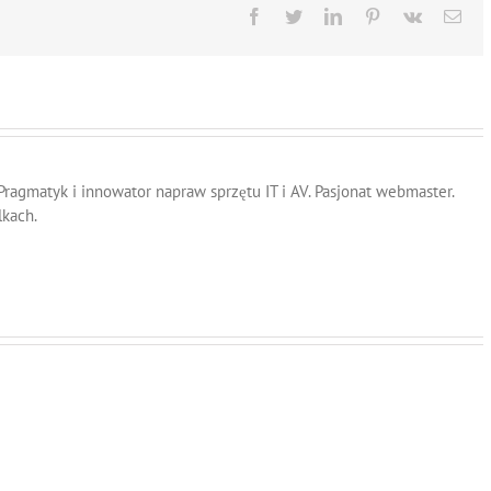
Facebook
Twitter
LinkedIn
Pinterest
Vk
Ema
 Pragmatyk i innowator napraw sprzętu IT i AV. Pasjonat webmaster.
lkach.