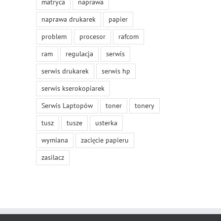
matryca
naprawa
naprawa drukarek
papier
problem
procesor
rafcom
ram
regulacja
serwis
serwis drukarek
serwis hp
serwis kserokopiarek
Serwis Laptopów
toner
tonery
tusz
tusze
usterka
wymiana
zacięcie papieru
zasilacz