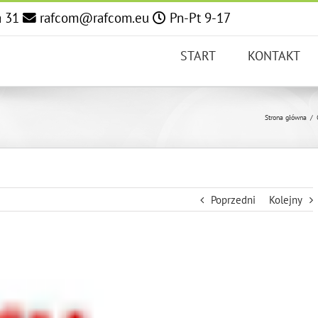
a 31
rafcom@rafcom.eu
Pn-Pt 9-17
START
KONTAKT
Strona główna
/
Poprzedni
Kolejny