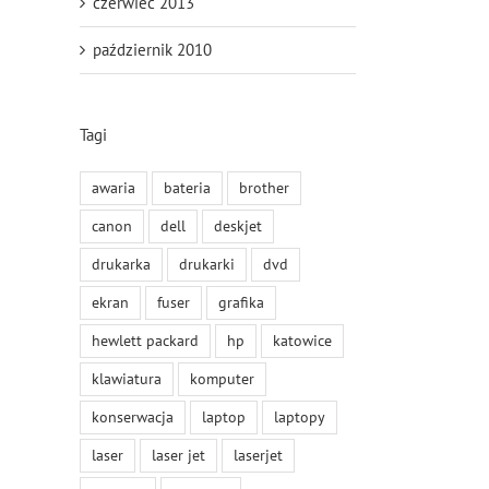
czerwiec 2013
il
październik 2010
Tagi
awaria
bateria
brother
canon
dell
deskjet
drukarka
drukarki
dvd
ekran
fuser
grafika
hewlett packard
hp
katowice
klawiatura
komputer
konserwacja
laptop
laptopy
laser
laser jet
laserjet