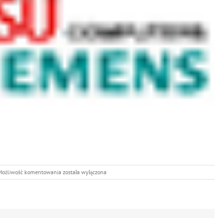
Serwis
Możliwość komentowania
została wyłączona
produktów
Fujitsu
siemens