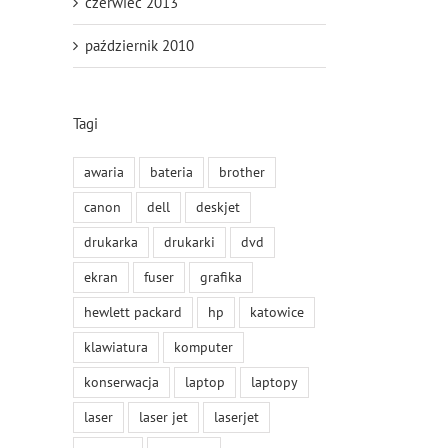
czerwiec 2013
październik 2010
Tagi
awaria
bateria
brother
canon
dell
deskjet
drukarka
drukarki
dvd
ekran
fuser
grafika
hewlett packard
hp
katowice
klawiatura
komputer
konserwacja
laptop
laptopy
laser
laser jet
laserjet