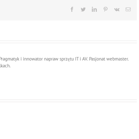
pracy?
Facebook
Twitter
LinkedIn
Pinterest
Vk
Ema
 Pragmatyk i innowator napraw sprzętu IT i AV. Pasjonat webmaster.
lkach.