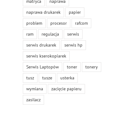
matryca
naprawa
il
naprawa drukarek
papier
problem
procesor
rafcom
ram
regulacja
serwis
serwis drukarek
serwis hp
serwis kserokopiarek
Serwis Laptopów
toner
tonery
tusz
tusze
usterka
wymiana
zacięcie papieru
zasilacz