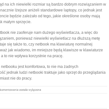
ąd na ich niewielki rozmiar są bardzo dobrym rozwiązaniem w
znacznie lżejsze aniżeli standardowe laptopy, co jednak jest
ncie będzie zależało od tego, jakie określone osoby mają
tak małym sprzęcie.
etbook nie zaoferuje nam dużego wyświetlacza, a więc do
ązaniem, ponieważ niewielki wyświetlacz na dłuższą metę
e się także to, czy netbook ma klawiaturę normalnej
ieważ jak wiadomo, im mniejsze będą klawisze w klawiaturze
 a to nie wpływa korzystnie na pracę.
a netbooku jest komfortowa, to nie ma żadnych
ć jednak ludzi netbooki traktuje jako sprzęt do przeglądania
miast nie do pracy.
Czy
 komentowania
została wyłączona
netbook
nadaje
się
do