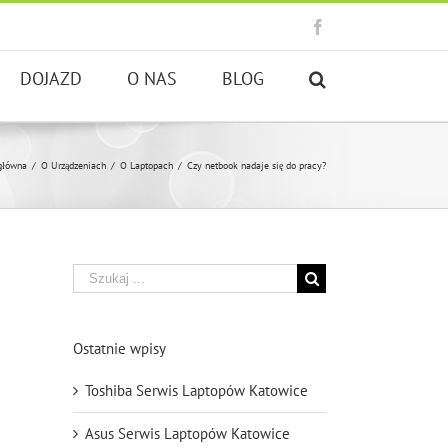
Facebook
DOJAZD
O NAS
BLOG
główna
/
O Urządzeniach
/
O Laptopach
/
Czy netbook nadaje się do pracy?
Szukaj
Ostatnie wpisy
Toshiba Serwis Laptopów Katowice
Asus Serwis Laptopów Katowice