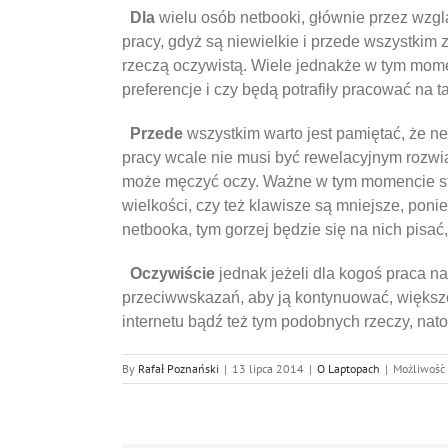
Dla
wielu osób netbooki, głównie przez wzgl
pracy, gdyż są niewielkie i przede wszystkim 
rzeczą oczywistą. Wiele jednakże w tym mome
preferencje i czy będą potrafiły pracować na 
Przede
wszystkim warto jest pamiętać, że n
pracy wcale nie musi być rewelacyjnym rozwi
może męczyć oczy. Ważne w tym momencie staj
wielkości, czy też klawisze są mniejsze, pon
netbooka, tym gorzej będzie się na nich pisać,
Oczywiście
jednak jeżeli dla kogoś praca n
przeciwwskazań, aby ją kontynuować, większoś
internetu bądź też tym podobnych rzeczy, nato
By
Rafał Poznański
|
13 lipca 2014
|
O Laptopach
|
Możliwość