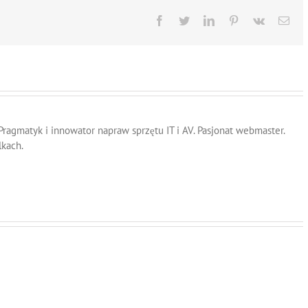
Facebook
Twitter
LinkedIn
Pinterest
Vk
Ema
 Pragmatyk i innowator napraw sprzętu IT i AV. Pasjonat webmaster.
lkach.