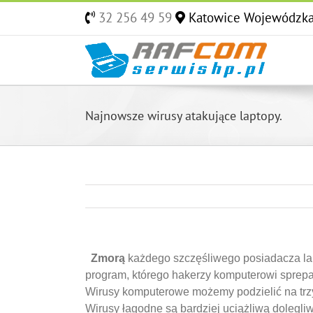
Skip
32 256 49 59
Katowice Wojewódzk
to
content
Najnowsze wirusy atakujące laptopy.
Zmorą
każdego szczęśliwego posiadacza lap
program, którego hakerzy komputerowi sprepar
Wirusy komputerowe możemy podzielić na trzy
Wirusy łagodne są bardziej uciążliwą dolegli