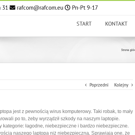
a 31
rafcom@rafcom.eu
Pn-Pt 9-17
START
KONTAKT
Strona głó
Poprzedni
Kolejny
topa jest z pewnością wirus komputerowy. Taki robak, to mały
owali po to, żeby wyrządził szkody na naszym laptopie.
 kategorie: łagodne, niebezpieczne i bardzo niebezpieczne.
wością naszego laptopa niż niebezpieczną. Sprawiają one, że