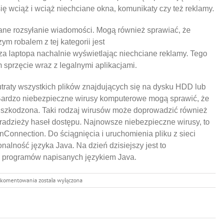
ę wciąż i wciąż niechciane okna, komunikaty czy też reklamy.
ane rozsyłanie wiadomości. Mogą również sprawiać, że
 robalem z tej kategorii jest
a laptopa nachalnie wyświetlając niechciane reklamy. Tego
m sprzęcie wraz z legalnymi aplikacjami.
aty wszystkich plików znajdujących się na dysku HDD lub
Bardzo niebezpieczne wirusy komputerowe mogą sprawić, że
uszkodzona. Taki rodzaj wirusów może doprowadzić również
radzieży haseł dostępu. Najnowsze niebezpieczne wirusy, to
Connection. Do ściągnięcia i uruchomienia pliku z sieci
alność języka Java. Na dzień dzisiejszy jest to
h programów napisanych językiem Java.
Najnowsze
 komentowania
została wyłączona
wirusy
atakujące
laptopy.