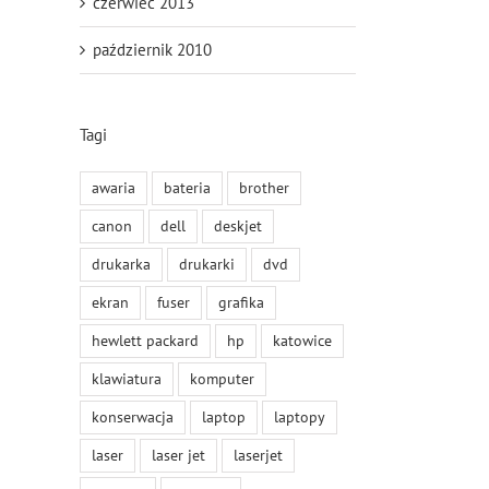
czerwiec 2013
il
październik 2010
Tagi
awaria
bateria
brother
canon
dell
deskjet
drukarka
drukarki
dvd
ekran
fuser
grafika
hewlett packard
hp
katowice
klawiatura
komputer
konserwacja
laptop
laptopy
laser
laser jet
laserjet