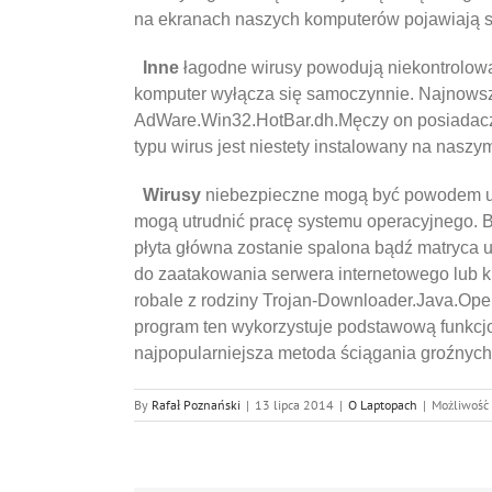
na ekranach naszych komputerów pojawiają si
Inne
łagodne wirusy powodują niekontrolow
komputer wyłącza się samoczynnie. Najnowszym
AdWare.Win32.HotBar.dh.
Męczy on posiadacz
typu wirus jest niestety instalowany na naszy
Wirusy
niebezpieczne mogą być powodem utr
mogą utrudnić pracę systemu operacyjnego. 
płyta główna zostanie spalona bądź matryca 
do zaatakowania serwera internetowego lub k
robale z rodziny Trojan-Downloader.Java.Open
program ten wykorzystuje podstawową funkcjon
najpopularniejsza metoda ściągania groźnyc
By
Rafał Poznański
|
13 lipca 2014
|
O Laptopach
|
Możliwość