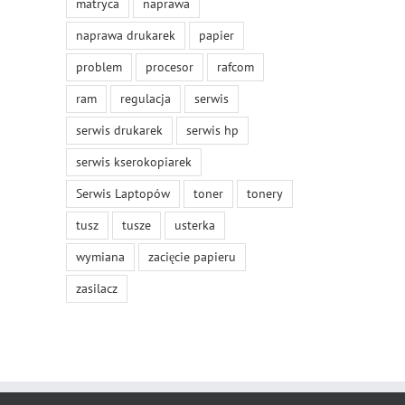
matryca
naprawa
naprawa drukarek
papier
problem
procesor
rafcom
ram
regulacja
serwis
serwis drukarek
serwis hp
serwis kserokopiarek
Serwis Laptopów
toner
tonery
tusz
tusze
usterka
wymiana
zacięcie papieru
zasilacz