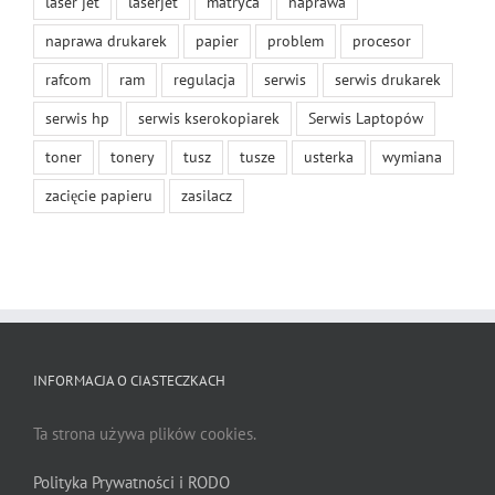
laser jet
laserjet
matryca
naprawa
naprawa drukarek
papier
problem
procesor
rafcom
ram
regulacja
serwis
serwis drukarek
serwis hp
serwis kserokopiarek
Serwis Laptopów
toner
tonery
tusz
tusze
usterka
wymiana
zacięcie papieru
zasilacz
INFORMACJA O CIASTECZKACH
Ta strona używa plików cookies.
Polityka Prywatności i RODO