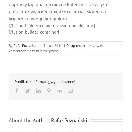
naprawy laptopa, co może skutecznie rozwiązać
problem z wyborem między naprawą starego a
kupnem nowego komputera.
[/fusion_builder_column][/fusion_builder_row]
[/fusion_builder_container]
By
Rafał Poznański
|
13 lipca 2014
|
O Laptopach
|
Możliwość
Za
komentowania
została wyłączona
darmo
można
poznać
cenę
naprawy
Publikuj tą informację, wybierz stronę!
laptopa
Facebook
Twitter
LinkedIn
Pinterest
Vk
Email
About the Author:
Rafał Poznański