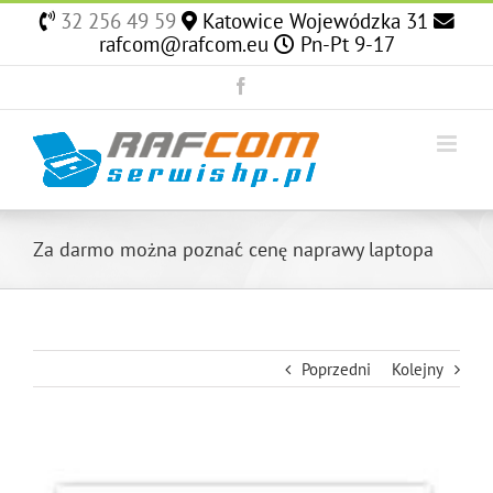
Skip
32 256 49 59
Katowice Wojewódzka 31
to
rafcom@rafcom.eu
Pn-Pt 9-17
content
Facebook
Za darmo można poznać cenę naprawy laptopa
Poprzedni
Kolejny