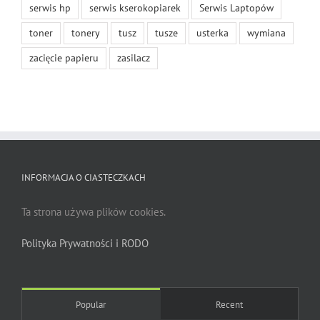
serwis hp
serwis kserokopiarek
Serwis Laptopów
toner
tonery
tusz
tusze
usterka
wymiana
zacięcie papieru
zasilacz
INFORMACJA O CIASTECZKACH
Ta strona używa plików cookies.
Polityka Prywatności i RODO
Popular
Recent