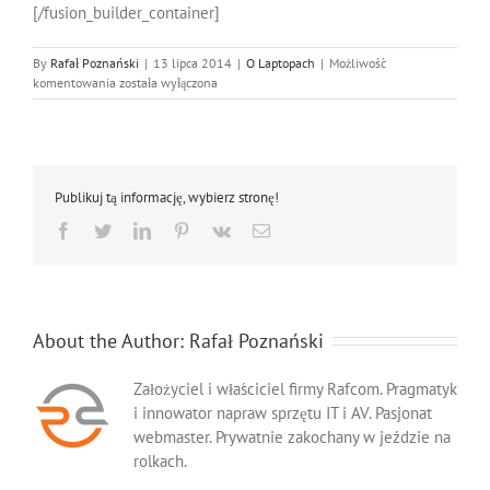
[/fusion_builder_container]
By
Rafał Poznański
|
13 lipca 2014
|
O Laptopach
|
Możliwość
Zabezpieczenie
komentowania
została wyłączona
laptopa
przed
kradzieżą
Publikuj tą informację, wybierz stronę!
Facebook
Twitter
LinkedIn
Pinterest
Vk
Email
About the Author:
Rafał Poznański
Założyciel i właściciel firmy Rafcom. Pragmatyk
i innowator napraw sprzętu IT i AV. Pasjonat
webmaster. Prywatnie zakochany w jeździe na
rolkach.