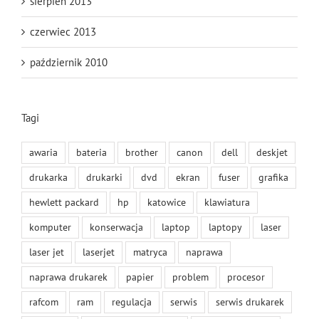
sierpień 2013
czerwiec 2013
październik 2010
Tagi
awaria
bateria
brother
canon
dell
deskjet
drukarka
drukarki
dvd
ekran
fuser
grafika
hewlett packard
hp
katowice
klawiatura
komputer
konserwacja
laptop
laptopy
laser
laser jet
laserjet
matryca
naprawa
naprawa drukarek
papier
problem
procesor
rafcom
ram
regulacja
serwis
serwis drukarek