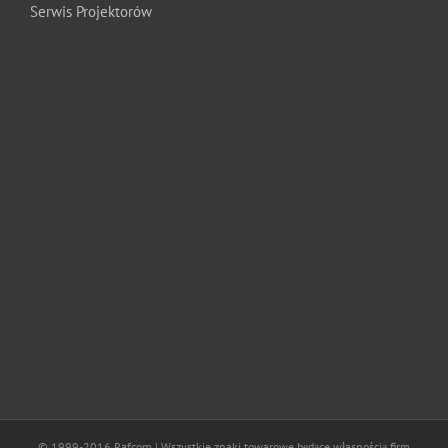
Serwis Projektorów
© 1999-2016 Rafcom | Wszystkie znaki towarowe będące własnością firm