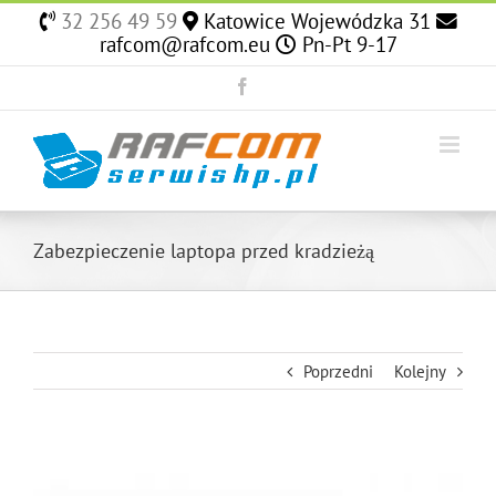
Skip
32 256 49 59
Katowice Wojewódzka 31
to
rafcom@rafcom.eu
Pn-Pt 9-17
content
Facebook
Zabezpieczenie laptopa przed kradzieżą
Poprzedni
Kolejny